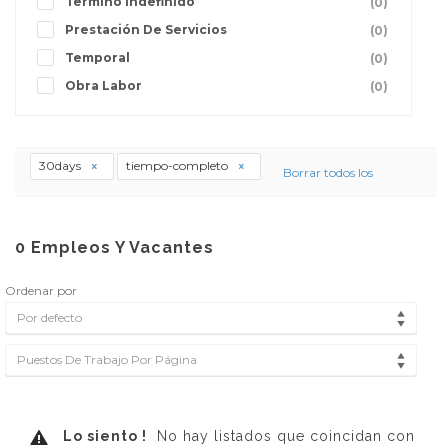
Termino Indefinido
(0)
Prestación De Servicios
(0)
Temporal
(0)
Obra Labor
(0)
30days
tiempo-completo
Borrar todos los
0
Empleos Y Vacantes
Ordenar por
Por defecto
Puestos De Trabajo Por Página
Lo siento !
No hay listados que coincidan con