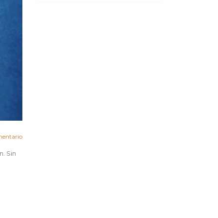
entario
. Sin