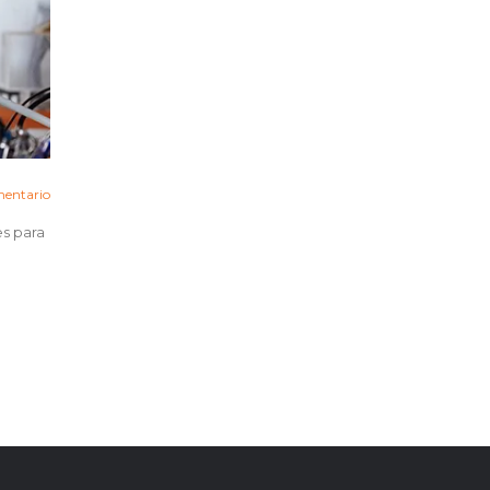
entario
es para