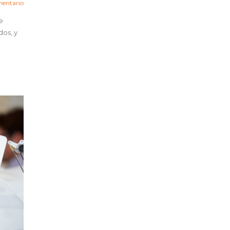
entario
e
dos, y