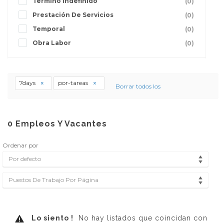
Termino Indefinido
(0)
Prestación De Servicios
(0)
Temporal
(0)
Obra Labor
(0)
7days
por-tareas
Borrar todos los
0
Empleos Y Vacantes
Ordenar por
Por defecto
Puestos De Trabajo Por Página
Lo siento !
No hay listados que coincidan con